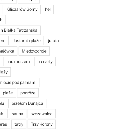
Gliczarów Górny
hel
ch
ch Białka Tatrzańska
nem
Jastarnia plaże
jurata
ajówka
Międzyzdroje
nad morzem
na narty
plaży
miocie pod palmami
plaże
podróże
elu
przełom Dunajca
ski
sauna
szczawnica
aras
tatry
Trzy Korony