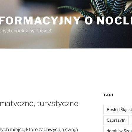
NFORMACYJNY O NOC
nych, noclegi w Polsce!
TAGI
imatyczne, turystyczne
Beskid Śląski
Czorszytn
nych miejsc
, które zachwycają swoją
domki w Szc