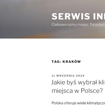
Przejdź
do
SERWIS I
treści
Ciekawe opisy miejsc Turystycz
TAG:
KRAKÓW
OPUBLIKOWANE
11 WRZEŚNIA 2024
W
Jakie byś wybrał kl
miejsca w Polsce?
Polska oferuje
wiele klimatycz