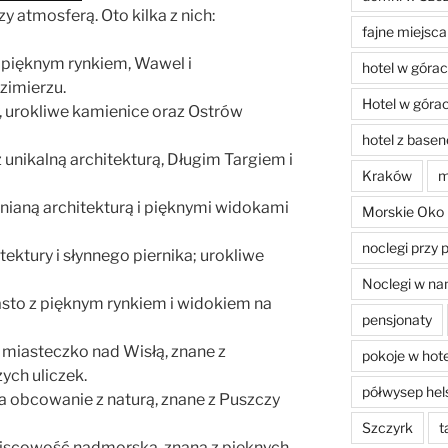
zy atmosferą. Oto kilka z nich:
fajne miejsca
 pięknym rynkiem, Wawel i
hotel w góra
zimierzu.
Hotel w góra
, urokliwe kamienice oraz Ostrów
hotel z base
unikalną architekturą, Długim Targiem i
Kraków
m
ewnianą architekturą i pięknymi widokami
Morskie Oko
noclegi przy 
tektury i słynnego piernika; urokliwe
Noclegi w na
sto z pięknym rynkiem i widokiem na
pensjonaty
 miasteczko nad Wisłą, znane z
pokoje w hot
ych uliczek.
półwysep hel
a obcowanie z naturą, znane z Puszczy
Szczyrk
t
jscowość nadmorska, znana z pięknych