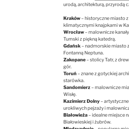
urodą, architekturą, przyrodą c
Kraków
– historyczne miasto z
klimatycznymi knajpkami w Ka
Wrocław
– malownicze kanały
Tumski z piękną katedrą.
Gdańsk
– nadmorskie miasto z 
Fontanną Neptuna.
Zakopane
– stolicy Tatr, z dr
gór.
Toruń
– znane z gotyckiej archi
starówka.
Sandomierz
– malownicze mia
Wisłę.
Kazimierz Dolny
– artystyczne
urokliwych pejzaży i malownicz
Białowieża
– idealne miejsce n
Białowieskiej i żubrów.
Międzyzdroje
– popularna mie