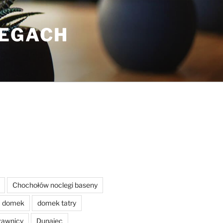
LEGACH
Chochołów noclegi baseny
domek
domek tatry
zawnicy
Dunajec