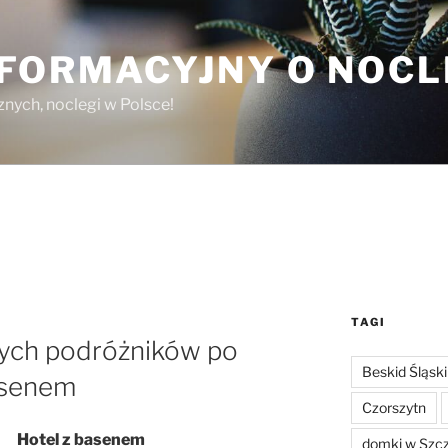
NFORMACYJNY O NOC
nych, noclegi w Polsce!
TAGI
zych podróżników po
Beskid Śląski
asenem
Czorszytn
Hotel z basenem
domki w Szc