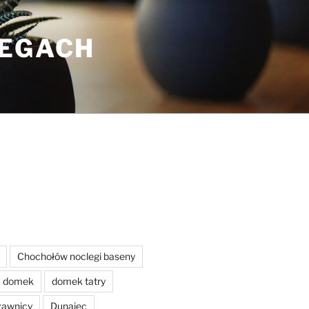
LEGACH
Chochołów noclegi baseny
domek
domek tatry
zawnicy
Dunajec