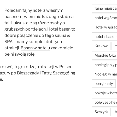
fajne miejsca
Polecam fajny hotel z własnym
basenem, wiem nie każdego stać na
hotel w góra
taki luksus, ale są różne osoby o
Hotel w góra
grubszych portfelach. Hotel basen to
dobre połączenie do tego sauna &
hotel z base
SPA i mamy komplet dobrych
Kraków
m
atrakcji.
Basen w hotelu
znakomicie
pełni swoją rolę.
Morskie Oko
noclegi przy 
rozwój tego rodzaju atrakcji w Polsce.
zury po Bieszczady i Tatry. Szczególną
Noclegi w na
e.
pensjonaty
pokoje w hot
półwysep hel
Szczyrk
t