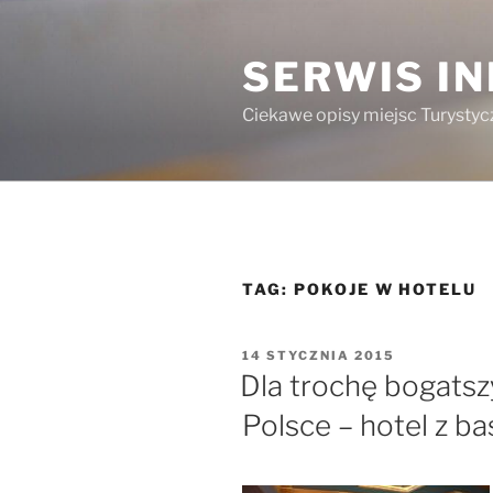
Przejdź
do
SERWIS I
treści
Ciekawe opisy miejsc Turystycz
TAG:
POKOJE W HOTELU
OPUBLIKOWANE
14 STYCZNIA 2015
W
Dla trochę bogats
Polsce – hotel z b