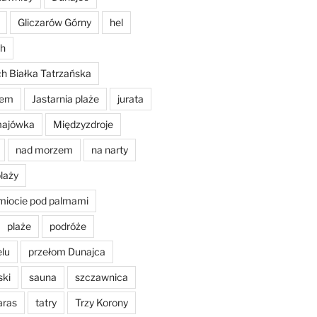
Gliczarów Górny
hel
ch
ch Białka Tatrzańska
nem
Jastarnia plaże
jurata
ajówka
Międzyzdroje
nad morzem
na narty
plaży
miocie pod palmami
plaże
podróże
elu
przełom Dunajca
ski
sauna
szczawnica
aras
tatry
Trzy Korony