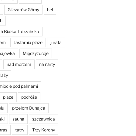
Gliczarów Górny
hel
ch
ch Białka Tatrzańska
nem
Jastarnia plaże
jurata
ajówka
Międzyzdroje
nad morzem
na narty
plaży
miocie pod palmami
plaże
podróże
elu
przełom Dunajca
ski
sauna
szczawnica
aras
tatry
Trzy Korony