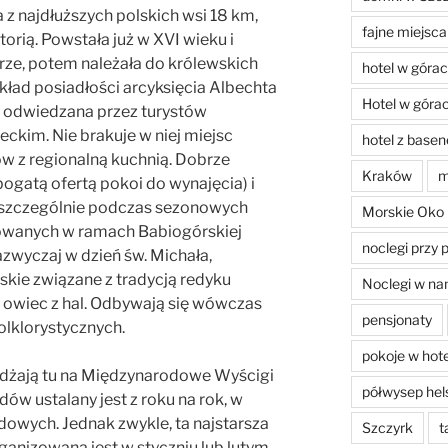
z najdłuższych polskich wsi 18 km,
fajne miejsca
orią. Powstała już w XVI wieku i
rze, potem należała do królewskich
hotel w góra
kład posiadłości arcyksięcia Albechta
Hotel w góra
e odwiedzana przez turystów
ckim. Nie brakuje w niej miejsc
hotel z base
ów z regionalną kuchnią. Dobrze
Kraków
m
ogatą ofertą pokoi do wynajęcia) i
 szczególnie podczas sezonowych
Morskie Oko
zowanych w ramach Babiogórskiej
noclegi przy 
azwyczaj w dzień św. Michała,
skie związane z tradycją redyku
Noclegi w na
a owiec z hal. Odbywają się wówczas
pensjonaty
olklorystycznych.
pokoje w hot
żdżają tu na Międzynarodowe Wyścigi
półwysep hel
w ustalany jest z roku na rok, w
owych. Jednak zwykle, ta najstarsza
Szczyrk
t
ganizowana jest w styczniu lub lutym.