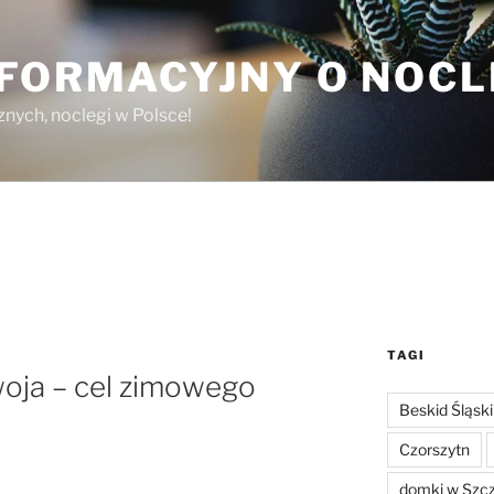
NFORMACYJNY O NOC
nych, noclegi w Polsce!
TAGI
woja – cel zimowego
Beskid Śląski
Czorszytn
domki w Szc