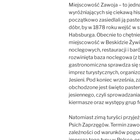
Miejscowość Zawoja – to jedna 
wyróżniających się ciekawą hist
początkowo zasiedlali ją paste
dóbr, by w 1878 roku wejść w s
Habsburga. Obecnie to chętni
miejscowość w Beskidzie Żywie
noclegowych, restauracji i bar
rozwinięta baza noclegowa (z b
gastronomiczna sprawdza się
imprez turystycznych, organi
Jesieni. Pod koniec września, z
obchodzone jest święto paster
jesiennego, czyli sprowadzani
kiermasze oraz występy grup f
Natomiast zimą turyści przyje
Psich Zaprzęgów. Termin zawodó
zależności od warunków pogod
impreza tego typu w Polsce, or