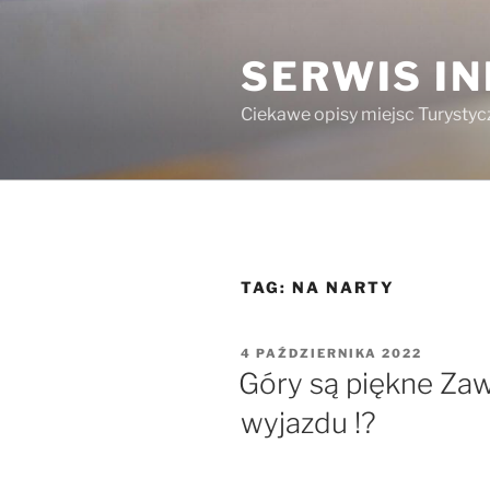
Przejdź
do
SERWIS I
treści
Ciekawe opisy miejsc Turystycz
TAG:
NA NARTY
OPUBLIKOWANE
4 PAŹDZIERNIKA 2022
W
Góry są piękne Za
wyjazdu !?