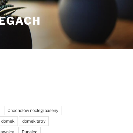
LEGACH
Chochołów noclegi baseny
domek
domek tatry
zawnicy
Dunajec