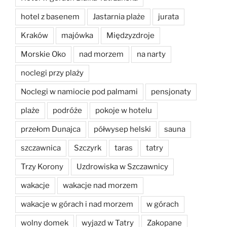
hotel z basenem
Jastarnia plaże
jurata
Kraków
majówka
Międzyzdroje
Morskie Oko
nad morzem
na narty
noclegi przy plaży
Noclegi w namiocie pod palmami
pensjonaty
plaże
podróże
pokoje w hotelu
przełom Dunajca
półwysep helski
sauna
szczawnica
Szczyrk
taras
tatry
Trzy Korony
Uzdrowiska w Szczawnicy
wakacje
wakacje nad morzem
wakacje w górach i nad morzem
w górach
wolny domek
wyjazd w Tatry
Zakopane