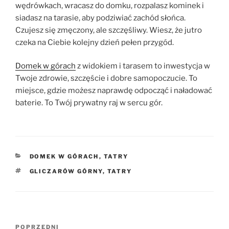
wędrówkach, wracasz do domku, rozpalasz kominek i
siadasz na tarasie, aby podziwiać zachód słońca.
Czujesz się zmęczony, ale szczęśliwy. Wiesz, że jutro
czeka na Ciebie kolejny dzień pełen przygód.
Domek w górach
z widokiem i tarasem to inwestycja w
Twoje zdrowie, szczęście i dobre samopoczucie. To
miejsce, gdzie możesz naprawdę odpocząć i naładować
baterie. To Twój prywatny raj w sercu gór.
KATEGORIE
DOMEK W GÓRACH
,
TATRY
TAGI
GLICZARÓW GÓRNY
,
TATRY
Nawigacja
Poprzedni
POPRZEDNI