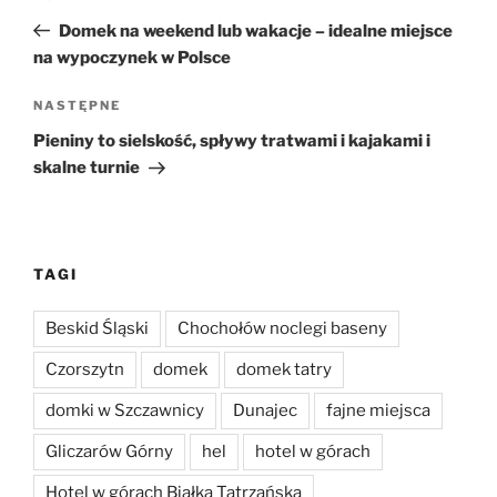
wpisu
wpis
Domek na weekend lub wakacje – idealne miejsce
na wypoczynek w Polsce
Następny
NASTĘPNE
wpis
Pieniny to sielskość, spływy tratwami i kajakami i
skalne turnie
TAGI
Beskid Śląski
Chochołów noclegi baseny
Czorszytn
domek
domek tatry
domki w Szczawnicy
Dunajec
fajne miejsca
Gliczarów Górny
hel
hotel w górach
Hotel w górach Białka Tatrzańska