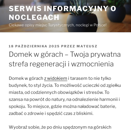
Przejdź
SERWIS INFORMACYJNY O
do
NOCLEGACH
treści
Ciekawe opisy miejsc Turystycznych, noclegi w Polsce!
OPUBLIKOWANE
18 PAŹDZIERNIKA 2025
PRZEZ
MATEUSZ
W
Domek w górach – Twoja prywatna
strefa regeneracji i wzmocnienia
Domek w górach
z widokiem
i tarasem to nie tylko
budynek, to styl życia. To możliwość ucieczki od zgiełku
miasta, od codziennych obowiązków i stresów. To
szansa na powrót do natury, na odnalezienie harmonii i
spokoju. To miejsce, gdzie można naładować baterie,
zadbać o zdrowie i spędzić czas z bliskimi.
Wyobraź sobie, że po dniu spędzonym na górskich